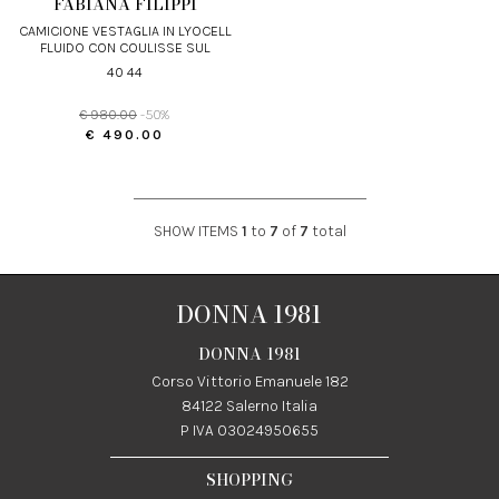
FABIANA FILIPPI
CAMICIONE VESTAGLIA IN LYOCELL
FLUIDO CON COULISSE SUL
FONDO
40 44
€ 980.00
-50%
€ 490.00
SHOW ITEMS
1
to
7
of
7
total
DONNA 1981
DONNA 1981
Corso Vittorio Emanuele 182
84122 Salerno Italia
P IVA 03024950655
SHOPPING