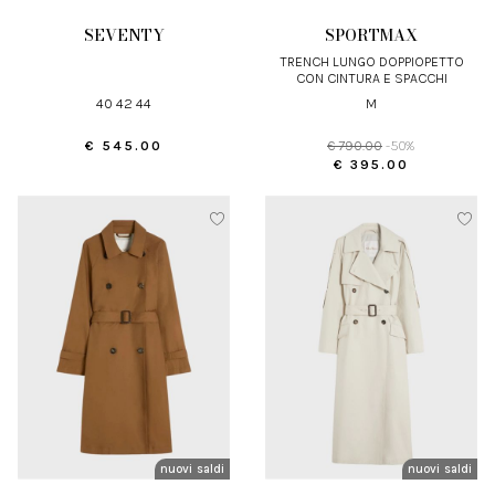
SEVENTY
SPORTMAX
TRENCH LUNGO DOPPIOPETTO
CON CINTURA E SPACCHI
40 42 44
M
€ 545.00
€ 790.00
-50%
€ 395.00
nuovi arrivi
saldi
nuovi arrivi
saldi