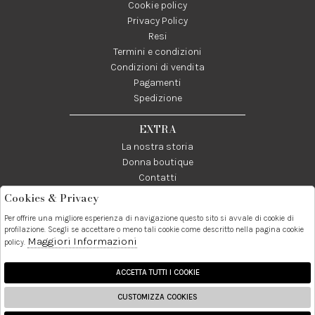
Cookie policy
Privacy Policy
Resi
Termini e condizioni
Condizioni di vendita
Pagamenti
Spedizione
EXTRA
La nostra storia
Donna boutique
Contatti
Cookies & Privacy
Telefono:
Whatsapp:
Contatti:
Per offrire una migliore esperienza di navigazione questo sito si avvale di cookie di
089237858
3338855601
info@donna1981.it
profilazione. Scegli se accettare o meno tali cookie come descritto nella pagina cookie
Maggiori Informazioni
policy.
Facebook
Instagram
Pinterest
Linkedin
ACCETTA TUTTI I COOKIE
CUSTOMIZZA COOKIES