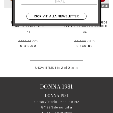
nuovi arrivi
saldi
nuovi arrivi
saldi
FABIANA FILIPPI
TORY BURCH
ISCRIVITI ALLA NEWSLETTER
BALLERINA IN NAPPA CON
BALLERINE DA VIAGGIO IN SUEDE
CABOCHON RIVESTITO
CON LOGO E SUOLA FLESSIBILE
41
36
€ 590.00
-30%
€ 310.00
-48.4%
€ 413.00
€ 160.00
SHOW ITEMS
1
to
2
of
2
total
DONNA 1981
DONNA 1981
Corso Vittorio Emanuele 182
84122 Salerno Italia
P IVA 03024950655