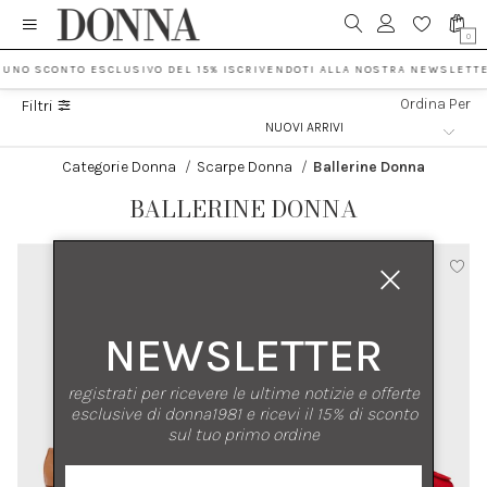
0
 UNO SCONTO ESCLUSIVO DEL 15% ISCRIVENDOTI ALLA NOSTRA NEWSLETTE
Ordina Per
Filtri
Categorie Donna
/
Scarpe Donna
/
Ballerine Donna
BALLERINE DONNA
NEWSLETTER
registrati per ricevere le ultime notizie e offerte
esclusive di donna1981 e ricevi il 15% di sconto
sul tuo primo ordine