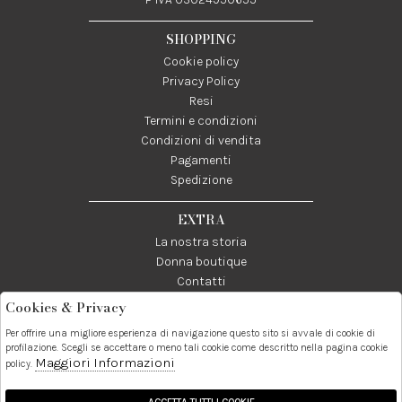
SHOPPING
Cookie policy
Privacy Policy
Resi
Termini e condizioni
Condizioni di vendita
Pagamenti
Spedizione
EXTRA
La nostra storia
Donna boutique
Contatti
Cookies & Privacy
Telefono:
Whatsapp:
Contatti:
Per offrire una migliore esperienza di navigazione questo sito si avvale di cookie di
089237858
3338855601
info@donna1981.it
profilazione. Scegli se accettare o meno tali cookie come descritto nella pagina cookie
Maggiori Informazioni
policy.
Facebook
Instagram
Pinterest
Linkedin