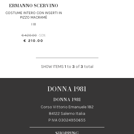
ERMANNO SCERVINO
COSTUME INTERO CON INSERTI IN
PIZZO MACRAMÈ
I III
€ 420.00
-50%
€ 210.00
SHOW ITEMS
1
to
3
of
3
total
DONNA 1981
DONNA 1981
Corso Vittorio Emanuele 182
84122 Salerno Italia
P IVA 03024950655
SHOPPING