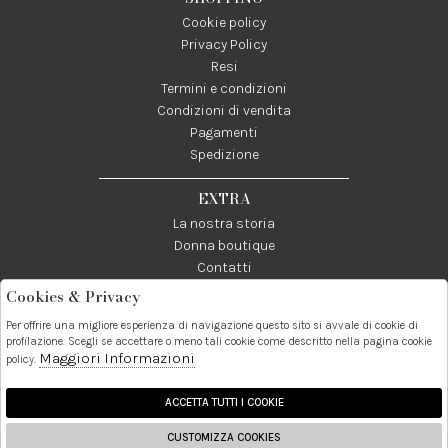
Cookie policy
Privacy Policy
Resi
Termini e condizioni
Condizioni di vendita
Pagamenti
Spedizione
EXTRA
La nostra storia
Donna boutique
Contatti
Cookies & Privacy
Telefono:
Whatsapp:
Contatti:
Per offrire una migliore esperienza di navigazione questo sito si avvale di cookie di
089237858
3338855601
info@donna1981.it
profilazione. Scegli se accettare o meno tali cookie come descritto nella pagina cookie
Maggiori Informazioni
policy.
Facebook
Instagram
Pinterest
Linkedin
ACCETTA TUTTI I COOKIE
CUSTOMIZZA COOKIES