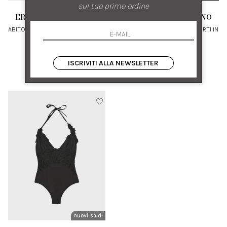
sul tuo primo ordine
ERMANNO SCERVINO
ERMANNO SCERVINO
ABITO LUNGO IN LINO CON INSERTI
COSTUME INTERO CON INSERTI IN
IN PIZZO
PIZZO MACRAMÈ
40
II
ISCRIVITI ALLA NEWSLETTER
€ 850.00
-50%
€ 420.00
-50%
€ 425.00
€ 210.00
nuovi arrivi
saldi