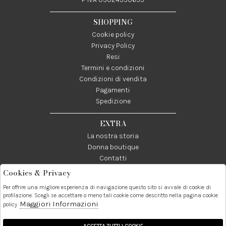
SHOPPING
Cookie policy
Privacy Policy
Resi
Termini e condizioni
Condizioni di vendita
Pagamenti
Spedizione
EXTRA
La nostra storia
Donna boutique
Contatti
Cookies & Privacy
Telefono:
Whatsapp:
Contatti:
Per offrire una migliore esperienza di navigazione questo sito si avvale di cookie di
089237858
3338855601
info@donna1981.it
profilazione. Scegli se accettare o meno tali cookie come descritto nella pagina cookie
Maggiori Informazioni
policy.
Facebook
Instagram
Pinterest
Linkedin