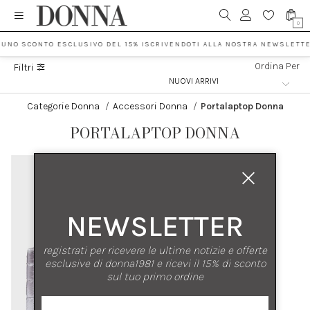
0
 UNO SCONTO ESCLUSIVO DEL 15% ISCRIVENDOTI ALLA NOSTRA NEWSLETTE
Ordina Per
Filtri
Categorie Donna
/
Accessori Donna
/
Portalaptop Donna
PORTALAPTOP DONNA
NEWSLETTER
registrati per ricevere le ultime notizie e offerte
esclusive di donna1981 e ricevi il 15% di sconto
sul tuo primo ordine