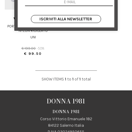
nuovi arrivi
saldi
VEE COLLECTIVE
ISCRIVITI ALLA NEWSLETTER
PORTALAPTOP IMPERMEABILE IN
NYLON RICICLATO
UNI
€ 199.00
-50%
€ 99.50
SHOW ITEMS
1
to
1
of
1
total
DONNA 1981
DONNA 1981
Corso Vittorio Emanuele 182
84122 Salerno Italia
P IVA 03024950655