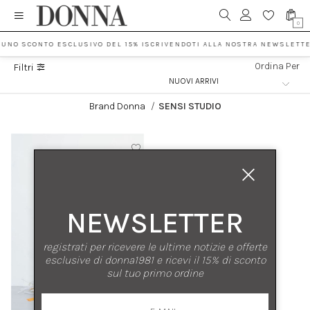
0
 UNO SCONTO ESCLUSIVO DEL 15% ISCRIVENDOTI ALLA NOSTRA NEWSLETTE
Ordina Per
Filtri
Brand Donna
/
SENSI STUDIO
NEWSLETTER
registrati per ricevere le ultime notizie e offerte
esclusive di donna1981 e ricevi il 15% di sconto
sul tuo primo ordine
nuovi arrivi
saldi