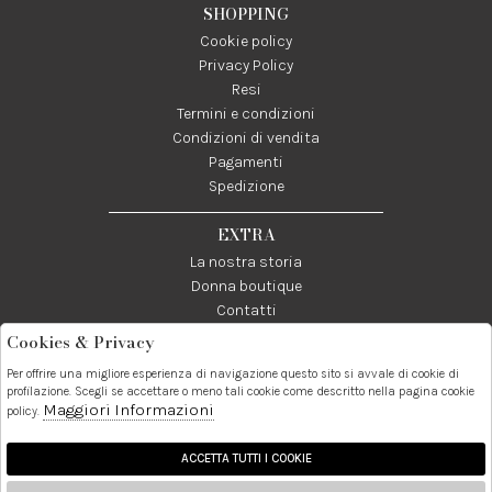
SHOPPING
Cookie policy
Privacy Policy
Resi
Termini e condizioni
Condizioni di vendita
Pagamenti
Spedizione
EXTRA
La nostra storia
Donna boutique
Contatti
Cookies & Privacy
Telefono:
Whatsapp:
Contatti:
Per offrire una migliore esperienza di navigazione questo sito si avvale di cookie di
089237858
3338855601
info@donna1981.it
profilazione. Scegli se accettare o meno tali cookie come descritto nella pagina cookie
Maggiori Informazioni
policy.
Facebook
Instagram
Pinterest
Linkedin
ACCETTA TUTTI I COOKIE