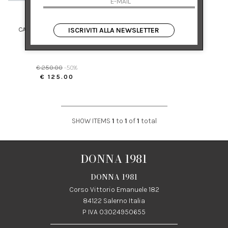
SENSI STUDIO
CAPPELLO DONNA IN PAGLIA
ISCRIVITI ALLA NEWSLETTER
BIANCO CON NASTRO
M
€ 250.00
-50%
€ 125.00
SHOW ITEMS
1
to
1
of
1
total
DONNA 1981
DONNA 1981
Corso Vittorio Emanuele 182
84122 Salerno Italia
P IVA 03024950655