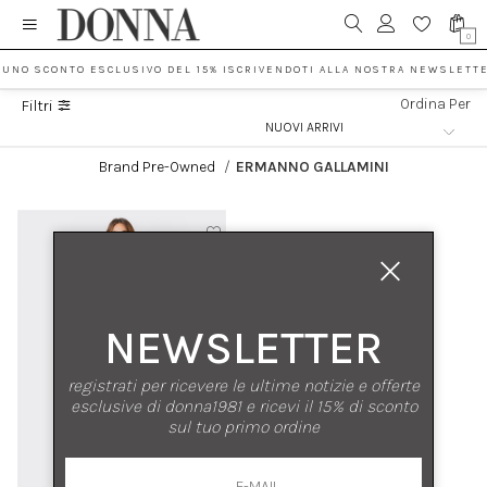
0
 UNO SCONTO ESCLUSIVO DEL 15% ISCRIVENDOTI ALLA NOSTRA NEWSLETTE
Ordina Per
Filtri
Brand Pre-Owned
/
ERMANNO GALLAMINI
NEWSLETTER
registrati per ricevere le ultime notizie e offerte
esclusive di donna1981 e ricevi il 15% di sconto
sul tuo primo ordine
nuovi arrivi