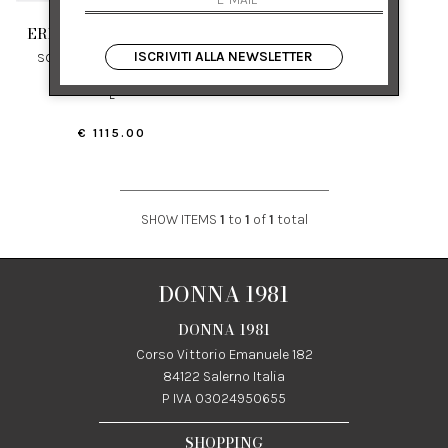
ERMANNO GALLAMINI
ISCRIVITI ALLA NEWSLETTER
SOPRABITO OVER IN LINO E
COTONE CON RICAMO
L
€ 1115.00
SHOW ITEMS
1
to
1
of
1
total
DONNA 1981
DONNA 1981
Corso Vittorio Emanuele 182
84122 Salerno Italia
P IVA 03024950655
SHOPPING