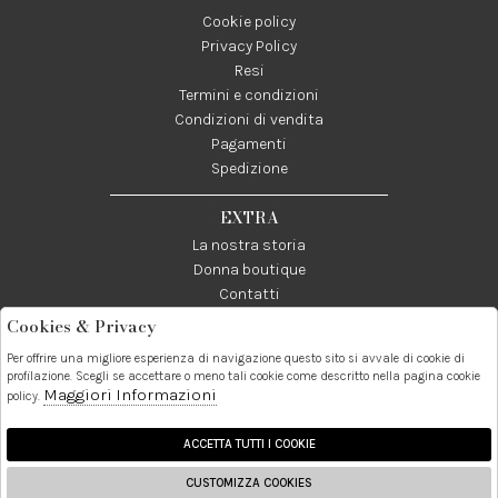
Cookie policy
Privacy Policy
Resi
Termini e condizioni
Condizioni di vendita
Pagamenti
Spedizione
EXTRA
La nostra storia
Donna boutique
Contatti
Cookies & Privacy
Telefono:
Whatsapp:
Contatti:
Per offrire una migliore esperienza di navigazione questo sito si avvale di cookie di
089237858
3338855601
info@donna1981.it
profilazione. Scegli se accettare o meno tali cookie come descritto nella pagina cookie
Maggiori Informazioni
policy.
Facebook
Instagram
Pinterest
Linkedin
ACCETTA TUTTI I COOKIE
CUSTOMIZZA COOKIES