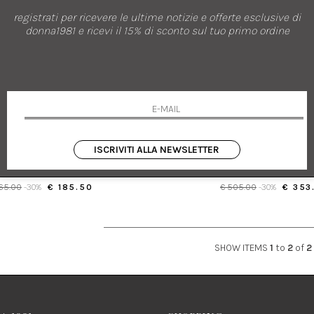
registrati per ricevere le ultime notizie e offerte esclusive di
donna1981 e ricevi il 15% di sconto sul tuo primo ordine
nuovi arrivi
saldi
ERRE-LOUIS MASCIA
PIERRE-LOUIS MA
DOUBLEFACE IN SETA STAMPATA
SCIALLE IN SETA CON SCENE VINTAGE E MOTIVI
GEOMETRICI
ISCRIVITI ALLA NEWSLETTER
UNI
UNI
65.00
-30%
€ 185.50
€ 505.00
-30%
€ 353
SHOW ITEMS
1
to
2
of
2