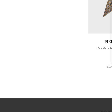
PI
FOULARD 
€ 2