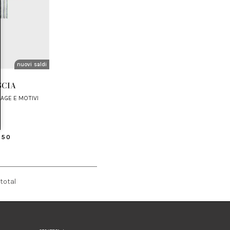
nuovi arrivi
saldi
SCIA
.50
total