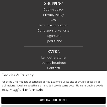
SHOPPING
Cookie policy
Privacy Policy
Resi
Termini e condizioni
Condizioni di vendita
Pagamenti
Spedizione
EXTRA
La nostra storia
Donna boutique
Contatti
Cookies & Privacy
Telefono:
Whatsapp:
Contatti:
Per offrire una migliore esperienza di navigazione questo sito si avvale di cookie di
089237858
3338855601
info@donna1981.it
profilazione. Scegli se accettare o meno tali cookie come descritto nella pagina cookie
Maggiori Informazioni
policy.
Facebook
Instagram
Pinterest
Linkedin
ACCETTA TUTTI I COOKIE