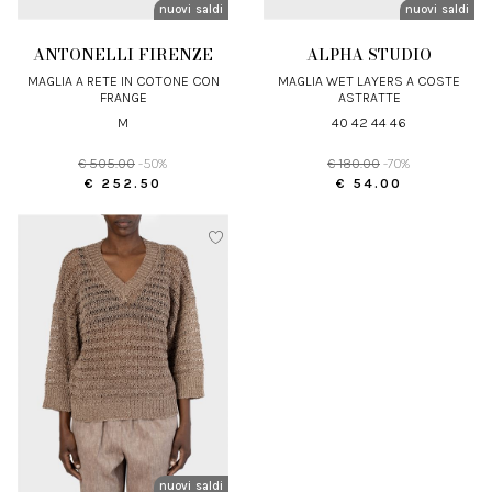
nuovi arrivi
saldi
nuovi arrivi
saldi
ANTONELLI FIRENZE
ALPHA STUDIO
MAGLIA A RETE IN COTONE CON
MAGLIA WET LAYERS A COSTE
FRANGE
ASTRATTE
M
40 42 44 46
€ 505.00
-50%
€ 180.00
-70%
€ 252.50
€ 54.00
nuovi arrivi
saldi