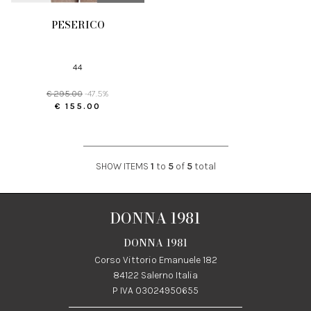
PESERICO
44
€ 295.00
-47.5%
€ 155.00
SHOW ITEMS
1
to
5
of
5
total
DONNA 1981
DONNA 1981
Corso Vittorio Emanuele 182
84122 Salerno Italia
P IVA 03024950655