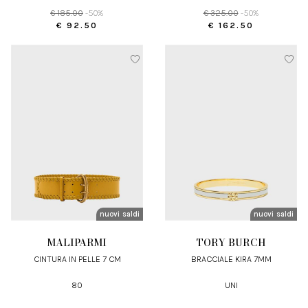
€ 185.00
-50%
€ 325.00
-50%
€ 92.50
€ 162.50
nuovi arrivi
saldi
nuovi arrivi
saldi
MALIPARMI
TORY BURCH
CINTURA IN PELLE 7 CM
BRACCIALE KIRA 7MM
80
UNI