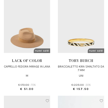
nuovi arrivi
saldi
nuovi arrivi
saldi
LACK OF COLOR
TORY BURCH
CAPPELLO FEDORA MIRAGE IN LANA
BRACCIALETTO KIRA SMALTATO DA
7 MM
M
UNI
€ 170.00
-70%
€ 225.00
-30%
€ 51.00
€ 157.50