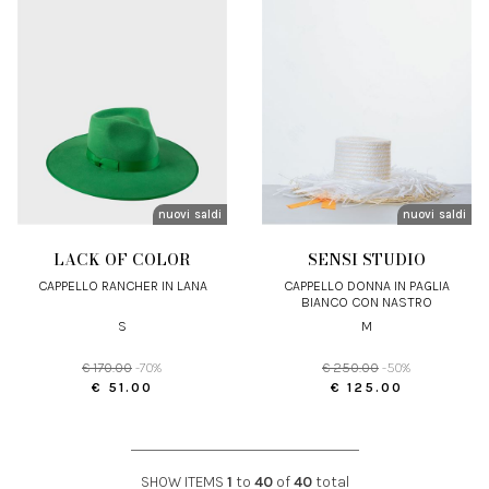
nuovi arrivi
saldi
nuovi arrivi
saldi
LACK OF COLOR
SENSI STUDIO
CAPPELLO RANCHER IN LANA
CAPPELLO DONNA IN PAGLIA
BIANCO CON NASTRO
S
M
€ 170.00
-70%
€ 250.00
-50%
€ 51.00
€ 125.00
SHOW ITEMS
1
to
40
of
40
total