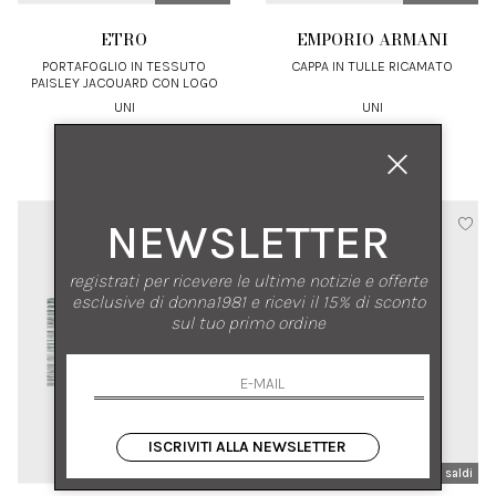
ETRO
EMPORIO ARMANI
PORTAFOGLIO IN TESSUTO
CAPPA IN TULLE RICAMATO
PAISLEY JACQUARD CON LOGO
RICAMATO
UNI
UNI
€ 420.00
-30%
€ 260.00
-30%
€ 294.00
€ 182.00
NEWSLETTER
registrati per ricevere le ultime notizie e offerte
esclusive di donna1981 e ricevi il 15% di sconto
sul tuo primo ordine
ISCRIVITI ALLA NEWSLETTER
nuovi arrivi
saldi
nuovi arrivi
saldi