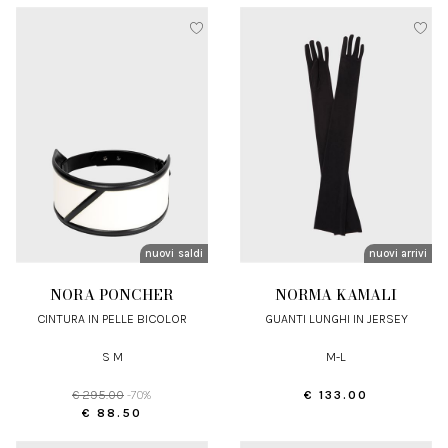
nuovi arrivi
saldi
nuovi arrivi
NORA PONCHER
NORMA KAMALI
CINTURA IN PELLE BICOLOR
GUANTI LUNGHI IN JERSEY
S M
M-L
€ 295.00
-70%
€ 133.00
€ 88.50