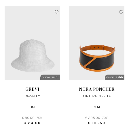
nuovi arrivi
saldi
nuovi arrivi
saldi
GREVI
NORA PONCHER
CAPPELLO
CINTURA IN PELLE
UNI
S M
€ 80.00
-70%
€ 295.00
-70%
€ 24.00
€ 88.50