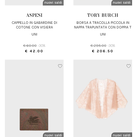
nuovi arrivi
saldi
nuovi arrivi
saldi
ASPESI
TORY BURCH
CAPPELLO IN GABARDINE DI
BORSA A TRACOLLA PICCOLA IN
COTONE CON VISIERA
NAPPA TRAPUNTATA CON DOPPIA T
UNI
UNI
€ 60.00
-30%
€ 295.00
-30%
€ 42.00
€ 206.50
nuovi arrivi
saldi
nuovi arrivi
saldi