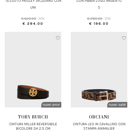
TESSUTO PAISLEY JACQUARD CON
CON FIBBIA LOGO ARGENTO
DETTAGLIO IN PELLE
UNI
S
€ 420.00
-30%
€ 280.00
-30%
€ 294.00
€ 196.00
nuovi arrivi
nuovi arrivi
saldi
TORY BURCH
ORCIANI
CINTURA MILLER REVERSIBILE
CINTURA LEO IN CAVALLINO CON
BICOLORE DA 2,5 CM
STAMPA ANIMALIER