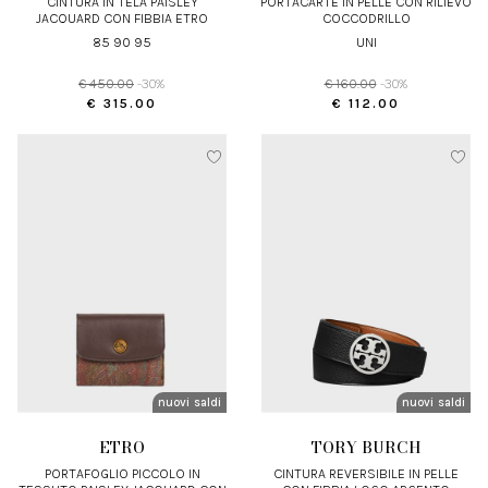
CINTURA IN TELA PAISLEY
PORTACARTE IN PELLE CON RILIEVO
JACQUARD CON FIBBIA ETRO
COCCODRILLO
85 90 95
UNI
€ 450.00
-30%
€ 160.00
-30%
€ 315.00
€ 112.00
nuovi arrivi
saldi
nuovi arrivi
saldi
ETRO
TORY BURCH
PORTAFOGLIO PICCOLO IN
CINTURA REVERSIBILE IN PELLE