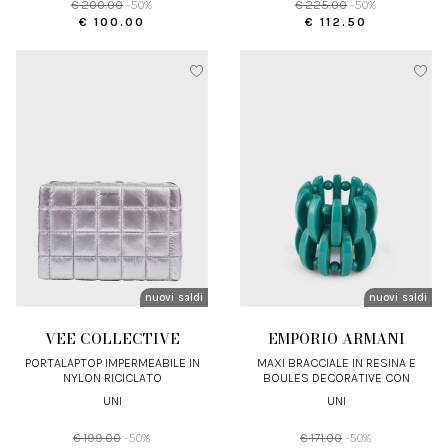
€ 200.00
-50%
€ 225.00
-50%
€ 100.00
€ 112.50
nuovi arrivi
saldi
nuovi arrivi
saldi
VEE COLLECTIVE
EMPORIO ARMANI
PORTALAPTOP IMPERMEABILE IN
MAXI BRACCIALE IN RESINA E
NYLON RICICLATO
BOULES DECORATIVE CON
ELASTICO
UNI
UNI
€ 199.00
-50%
€ 171.00
-50%