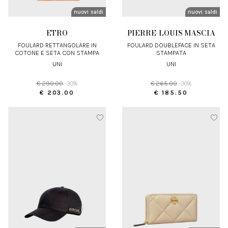
nuovi arrivi
saldi
nuovi arrivi
saldi
ETRO
PIERRE-LOUIS MASCIA
FOULARD RETTANGOLARE IN
FOULARD DOUBLEFACE IN SETA
COTONE E SETA CON STAMPA
STAMPATA
UNI
UNI
€ 290.00
-30%
€ 265.00
-30%
€ 203.00
€ 185.50