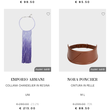
€ 99.50
€ 85.50
nuovi arrivi
saldi
nuovi arrivi
saldi
EMPORIO ARMANI
NORA PONCHER
COLLANA CHANDELIER IN RESINA
CINTURA IN PELLE
UNI
M L
€ 280.00
-23.2%
€ 295.00
-70%
€ 215.00
€ 88.50