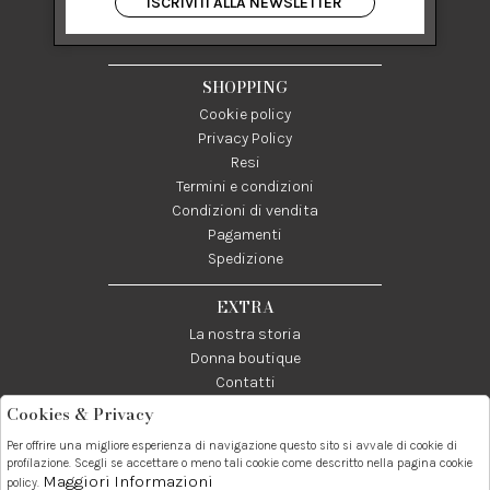
ISCRIVITI ALLA NEWSLETTER
84122 Salerno Italia
P IVA 03024950655
SHOPPING
Cookie policy
Privacy Policy
Resi
Termini e condizioni
Condizioni di vendita
Pagamenti
Spedizione
EXTRA
La nostra storia
Donna boutique
Contatti
Cookies & Privacy
Telefono:
Whatsapp:
Contatti:
Per offrire una migliore esperienza di navigazione questo sito si avvale di cookie di
089237858
3338855601
info@donna1981.it
profilazione. Scegli se accettare o meno tali cookie come descritto nella pagina cookie
Maggiori Informazioni
policy.