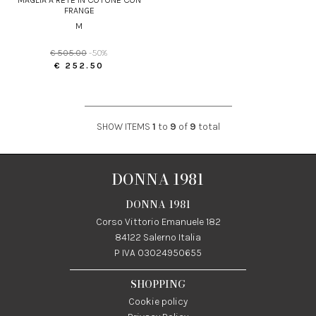
FRANGE
M
€ 505.00
-50%
€ 252.50
SHOW ITEMS
1
to
9
of
9
total
DONNA 1981
DONNA 1981
Corso Vittorio Emanuele 182
84122 Salerno Italia
P IVA 03024950655
SHOPPING
Cookie policy