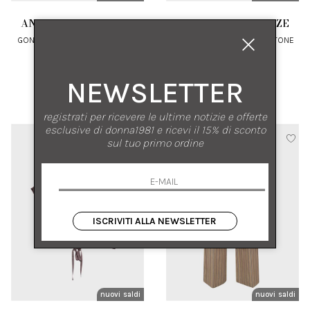
ANTONELLI FIRENZE
ANTONELLI FIRENZE
GONNA MIDI IN LINO A PANNELLI
GONNA MIDI A RIGHE IN COTONE
CON ELASTICO IN VITA
44
46
NEWSLETTER
€ 405.00
-50%
€ 420.00
-50%
€ 202.50
€ 210.00
registrati per ricevere le ultime notizie e offerte
esclusive di donna1981 e ricevi il 15% di sconto
sul tuo primo ordine
ISCRIVITI ALLA NEWSLETTER
nuovi arrivi
saldi
nuovi arrivi
saldi