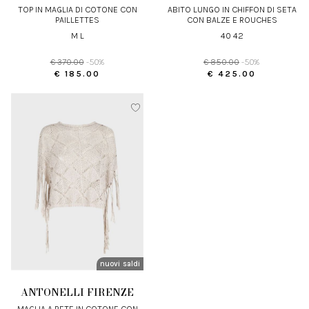
TOP IN MAGLIA DI COTONE CON
ABITO LUNGO IN CHIFFON DI SETA
PAILLETTES
CON BALZE E ROUCHES
M L
40 42
€ 370.00
-50%
€ 850.00
-50%
€ 185.00
€ 425.00
nuovi arrivi
saldi
ANTONELLI FIRENZE
MAGLIA A RETE IN COTONE CON