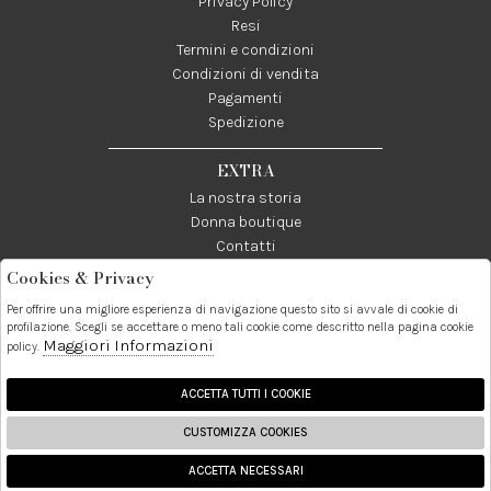
Privacy Policy
Resi
Termini e condizioni
Condizioni di vendita
Pagamenti
Spedizione
EXTRA
La nostra storia
Donna boutique
Contatti
Cookies & Privacy
Telefono:
Whatsapp:
Contatti:
Per offrire una migliore esperienza di navigazione questo sito si avvale di cookie di
089237858
3338855601
info@donna1981.it
profilazione. Scegli se accettare o meno tali cookie come descritto nella pagina cookie
Maggiori Informazioni
policy.
Facebook
Instagram
Pinterest
Linkedin
ACCETTA TUTTI I COOKIE
CUSTOMIZZA COOKIES
2026 Donna S.r.l. - P.iva :
ACCETTA NECESSARI
03024950655 Powered by
Atelier