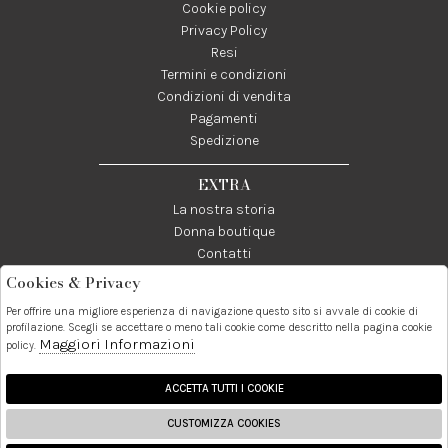
Cookie policy
Privacy Policy
Resi
Termini e condizioni
Condizioni di vendita
Pagamenti
Spedizione
EXTRA
La nostra storia
Donna boutique
Contatti
Cookies & Privacy
Telefono:
Whatsapp:
Contatti:
Per offrire una migliore esperienza di navigazione questo sito si avvale di cookie di
089237858
3338855601
info@donna1981.it
profilazione. Scegli se accettare o meno tali cookie come descritto nella pagina cookie
Maggiori Informazioni
policy.
Facebook
Instagram
Pinterest
Linkedin
ACCETTA TUTTI I COOKIE
CUSTOMIZZA COOKIES