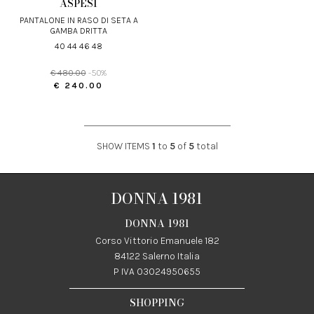
ASPESI
PANTALONE IN RASO DI SETA A
GAMBA DRITTA
40 44 46 48
€ 480.00
-50%
€ 240.00
SHOW ITEMS
1
to
5
of
5
total
DONNA 1981
DONNA 1981
Corso Vittorio Emanuele 182
84122 Salerno Italia
P IVA 03024950655
SHOPPING