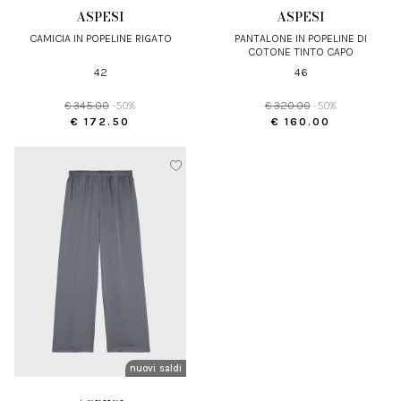
ASPESI
ASPESI
CAMICIA IN POPELINE RIGATO
PANTALONE IN POPELINE DI
COTONE TINTO CAPO
42
46
€ 345.00
-50%
€ 320.00
-50%
€ 172.50
€ 160.00
nuovi arrivi
saldi