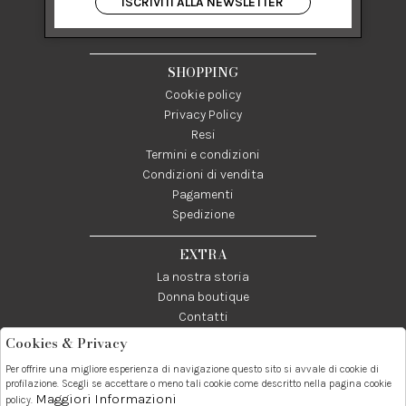
ISCRIVITI ALLA NEWSLETTER
84122 Salerno Italia
P IVA 03024950655
SHOPPING
Cookie policy
Privacy Policy
Resi
Termini e condizioni
Condizioni di vendita
Pagamenti
Spedizione
EXTRA
La nostra storia
Donna boutique
Contatti
Cookies & Privacy
Telefono:
Whatsapp:
Contatti:
Per offrire una migliore esperienza di navigazione questo sito si avvale di cookie di
089237858
3338855601
info@donna1981.it
profilazione. Scegli se accettare o meno tali cookie come descritto nella pagina cookie
Maggiori Informazioni
policy.