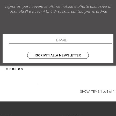
registrati per ricevere le ultime notizie e offerte esclusive di
donna1981 e ricevi il 15% di sconto sul tuo primo ordine
nuovi arrivi
FABIANA FILIPPI
ANOTTA IN ENVER SATIN
ISCRIVITI ALLA NEWSLETTER
40 42 46
€ 365.00
SHOW ITEMS
1
to
1
of
1