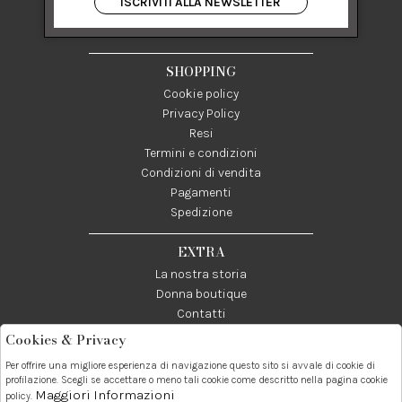
ISCRIVITI ALLA NEWSLETTER
84122 Salerno Italia
P IVA 03024950655
SHOPPING
Cookie policy
Privacy Policy
Resi
Termini e condizioni
Condizioni di vendita
Pagamenti
Spedizione
EXTRA
La nostra storia
Donna boutique
Contatti
Cookies & Privacy
Telefono:
Whatsapp:
Contatti:
Per offrire una migliore esperienza di navigazione questo sito si avvale di cookie di
089237858
3338855601
info@donna1981.it
profilazione. Scegli se accettare o meno tali cookie come descritto nella pagina cookie
Maggiori Informazioni
policy.