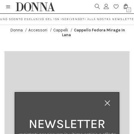
0
 UNO SCONTO ESCLUSIVO DEL 15% ISCRIVENDOTI ALLA NOSTRA NEWSLETTE
Donna
/
Accessori
/
Cappelli
/
Cappello Fedora Mirage In
Lana
NEWSLETTER
registrati per ricevere le ultime notizie e offerte