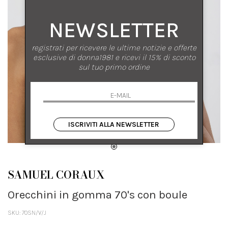
NEWSLETTER
registrati per ricevere le ultime notizie e offerte
esclusive di donna1981 e ricevi il 15% di sconto
sul tuo primo ordine
ISCRIVITI ALLA NEWSLETTER
SAMUEL CORAUX
Orecchini in gomma 70's con boule
SKU: 70SN/V/J