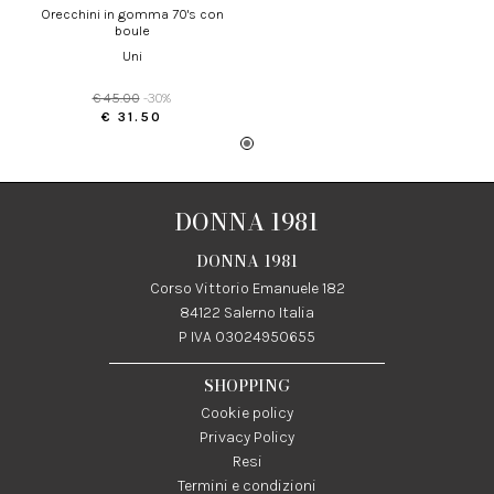
orecchini in gomma 70's con
boule
uni
€ 45.00
-30%
€ 31.50
DONNA 1981
DONNA 1981
Corso Vittorio Emanuele 182
84122 Salerno Italia
P IVA 03024950655
SHOPPING
Cookie policy
Privacy Policy
Resi
Termini e condizioni