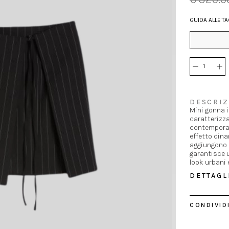
GUIDA ALLE TA
DESCRIZ
Mini gonna 
caratterizza
contemporane
effetto dina
aggiungono 
garantisce u
look urbani 
DETTAGL
CONDIVIDI