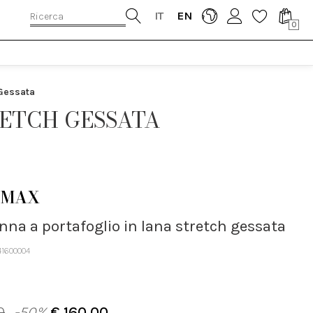
IT
EN
0
 Gessata
RETCH GESSATA
TMAX
nna a portafoglio in lana stretch gessata
41600004
0
-50%
€ 160.00