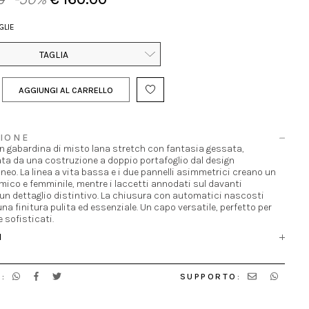
GLIE
TAGLIA
AGGIUNGI AL CARRELLO
IONE
in gabardina di misto lana stretch con fantasia gessata,
ta da una costruzione a doppio portafoglio dal design
o. La linea a vita bassa e i due pannelli asimmetrici creano un
mico e femminile, mentre i laccetti annodati sul davanti
un dettaglio distintivo. La chiusura con automatici nascosti
na finitura pulita ed essenziale. Un capo versatile, perfetto per
e sofisticati.
I
:
SUPPORTO: