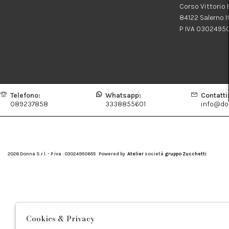
Corso Vittorio
84122 Salerno I
P IVA 0302495
Telefono:
Whatsapp:
Contatti
089237858
3338855601
info@don
2026 Donna S.r.l. - P.iva : 03024950655 Powered by
Atelier
società
gruppo Zucchetti
Cookies & Privacy