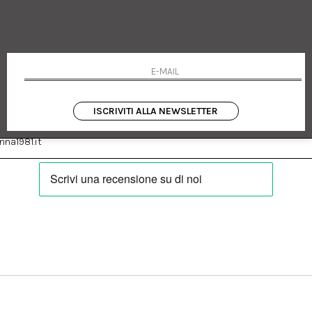
 Emanuele 182
Cookie policy
talia
Privacy Policy
0655
Resi
Termini e condizioni
Condizioni di vendita
Pagamenti
Spedizione
ISCRIVITI ALLA NEWSLETTER
:
Facebook
Instagram
na1981.it