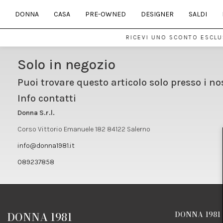
DONNA
CASA
PRE-OWNED
DESIGNER
SALDI
RICEVI UNO SCONTO ESCLUS
Solo in negozio
Puoi trovare questo articolo solo presso i no
Info contatti
Donna S.r.l.
Corso Vittorio Emanuele 182 84122 Salerno
info@donna1981.it
089237858
DONNA 1981
DONNA 1981