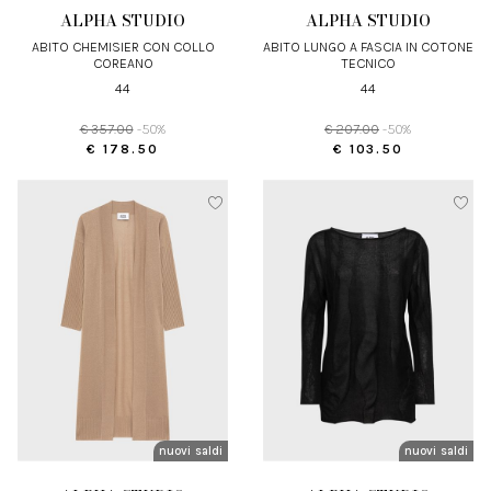
ALPHA STUDIO
ALPHA STUDIO
ABITO CHEMISIER CON COLLO
ABITO LUNGO A FASCIA IN COTONE
COREANO
TECNICO
44
44
€ 357.00
-50%
€ 207.00
-50%
€ 178.50
€ 103.50
nuovi arrivi
saldi
nuovi arrivi
saldi