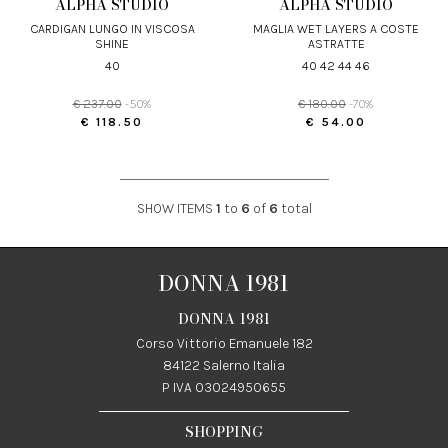
ALPHA STUDIO
ALPHA STUDIO
CARDIGAN LUNGO IN VISCOSA
MAGLIA WET LAYERS A COSTE
SHINE
ASTRATTE
40
40 42 44 46
€ 237.00
-50%
€ 180.00
-70%
€ 118.50
€ 54.00
SHOW ITEMS
1
to
6
of
6
total
DONNA 1981
DONNA 1981
Corso Vittorio Emanuele 182
84122 Salerno Italia
P IVA 03024950655
SHOPPING