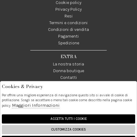
Cookie policy
Privacy Policy
Resi
Termini e condizioni
Condizioni di vendita
Pagamenti
Spedizione
EXTRA
La nostra storia
Donna boutique
Contatti
Cookies & Privacy
Telefono:
Whatsapp:
Contatti:
Per offrire una migliore esperienza di navigazione questo sito si avvale di cookie di
089237858
3338855601
info@donna1981.it
profilazione. Scegli se accettare o meno tali cookie come descritto nella pagina cookie
Maggiori Informazioni
policy.
Facebook
Instagram
Pinterest
Linkedin
ACCETTA TUTTI I COOKIE
CUSTOMIZZA COOKIES