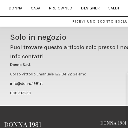
DONNA
CASA
PRE-OWNED
DESIGNER
SALDI
RICEVI UNO SCONTO ESCLUS
Solo in negozio
Puoi trovare questo articolo solo presso i no
Info contatti
Donna S.r.l.
Corso Vittorio Emanuele 182 84122 Salerno
info@donna1981.it
089237858
DONNA 1981
DONNA 1981