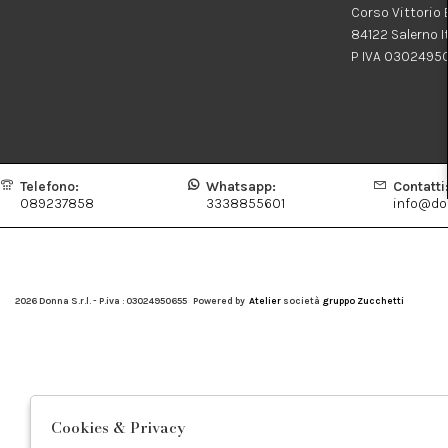
Corso Vittorio
84122 Salerno I
P IVA 0302495
Telefono:
Whatsapp:
Contatti
089237858
3338855601
info@don
2026 Donna S.r.l. - P.iva : 03024950655 Powered by
Atelier
società
gruppo Zucchetti
Cookies & Privacy