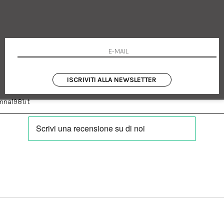
 Emanuele 182
Cookie policy
talia
Privacy Policy
0655
Resi
Termini e condizioni
Condizioni di vendita
Pagamenti
Spedizione
ISCRIVITI ALLA NEWSLETTER
:
Facebook
Instagram
na1981.it