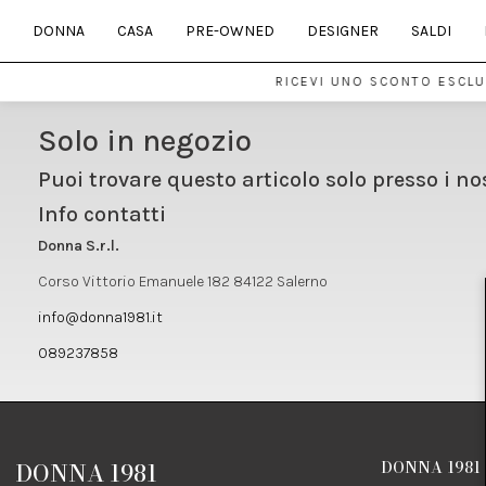
DONNA
CASA
PRE-OWNED
DESIGNER
SALDI
RICEVI UNO SCONTO ESCLUS
Solo in negozio
Puoi trovare questo articolo solo presso i no
Info contatti
Donna S.r.l.
Corso Vittorio Emanuele 182 84122 Salerno
info@donna1981.it
089237858
DONNA 1981
DONNA 1981