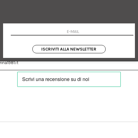
 Emanuele 182
Cookie policy
talia
Privacy Policy
0655
Resi
Termini e condizioni
Condizioni di vendita
Pagamenti
Spedizione
ISCRIVITI ALLA NEWSLETTER
:
Facebook
Instagram
na1981.it