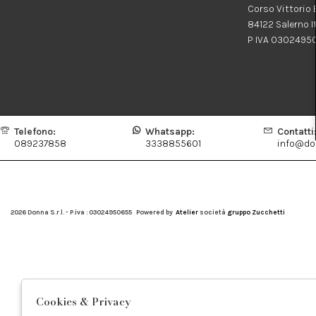
Corso Vittorio
84122 Salerno I
P IVA 0302495
Telefono:
Whatsapp:
Contatti
089237858
3338855601
info@don
2026 Donna S.r.l. - P.iva : 03024950655 Powered by
Atelier
società
gruppo Zucchetti
Cookies & Privacy