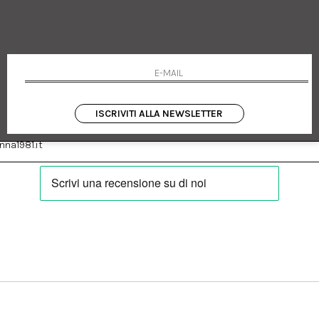
 Emanuele 182
Cookie policy
talia
Privacy Policy
0655
Resi
Termini e condizioni
Condizioni di vendita
Pagamenti
Spedizione
ISCRIVITI ALLA NEWSLETTER
:
Facebook
Instagram
na1981.it