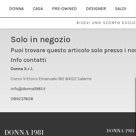
DONNA
CASA
PRE-OWNED
DESIGNER
SALDI
RICEVI UNO SCONTO ESCLUS
Solo in negozio
Puoi trovare questo articolo solo presso i no
Info contatti
Donna S.r.l.
Corso Vittorio Emanuele 182 84122 Salerno
info@donna1981.it
089237858
DONNA 1981
DONNA 1981