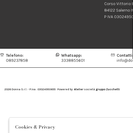
Corso Vittorio
84122 Salerno I
P IVA 0302495
Telefono:
Whatsapp:
Contatti
089237858
3338855601
info@don
2026 Donna S.r.l. - P.iva : 03024950655 Powered by
Atelier
società
gruppo Zucchetti
Cookies & Privacy