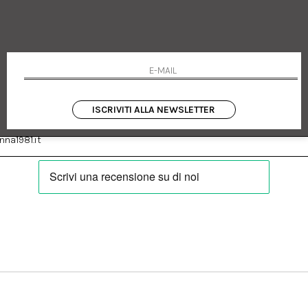
 Emanuele 182
Cookie policy
talia
Privacy Policy
0655
Resi
Termini e condizioni
Condizioni di vendita
Pagamenti
Spedizione
ISCRIVITI ALLA NEWSLETTER
:
Facebook
Instagram
na1981.it