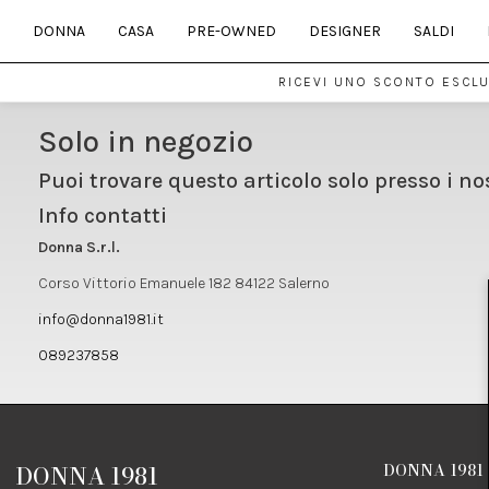
DONNA
CASA
PRE-OWNED
DESIGNER
SALDI
RICEVI UNO SCONTO ESCLUS
Solo in negozio
Puoi trovare questo articolo solo presso i no
Info contatti
Donna S.r.l.
Corso Vittorio Emanuele 182 84122 Salerno
info@donna1981.it
089237858
DONNA 1981
DONNA 1981