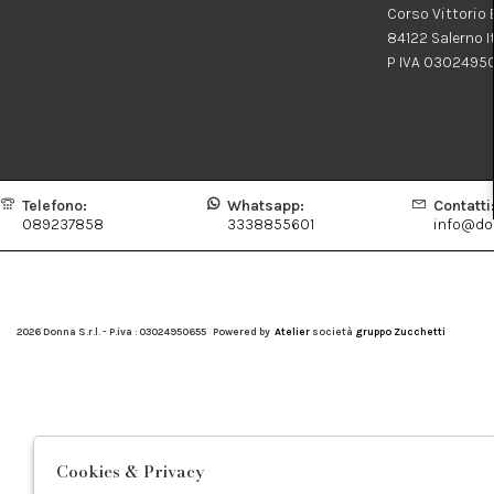
Corso Vittorio
84122 Salerno I
P IVA 0302495
Telefono:
Whatsapp:
Contatti
089237858
3338855601
info@don
2026 Donna S.r.l. - P.iva : 03024950655 Powered by
Atelier
società
gruppo Zucchetti
Cookies & Privacy