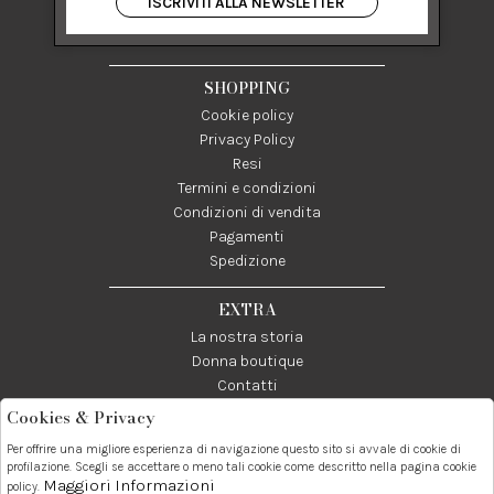
ISCRIVITI ALLA NEWSLETTER
84122 Salerno Italia
P IVA 03024950655
SHOPPING
Cookie policy
Privacy Policy
Resi
Termini e condizioni
Condizioni di vendita
Pagamenti
Spedizione
EXTRA
La nostra storia
Donna boutique
Contatti
Cookies & Privacy
Telefono:
Whatsapp:
Contatti:
Per offrire una migliore esperienza di navigazione questo sito si avvale di cookie di
089237858
3338855601
info@donna1981.it
profilazione. Scegli se accettare o meno tali cookie come descritto nella pagina cookie
Maggiori Informazioni
policy.