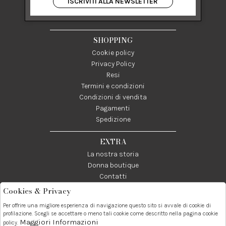
ISCRIVITI ALLA NEWSLETTER
84122 Salerno Italia
P IVA 03024950655
SHOPPING
Cookie policy
Privacy Policy
Resi
Termini e condizioni
Condizioni di vendita
Pagamenti
Spedizione
EXTRA
La nostra storia
Donna boutique
Contatti
Cookies & Privacy
Telefono:
Whatsapp:
Contatti:
Per offrire una migliore esperienza di navigazione questo sito si avvale di cookie di
089237858
3338855601
info@donna1981.it
profilazione. Scegli se accettare o meno tali cookie come descritto nella pagina cookie
Maggiori Informazioni
policy.