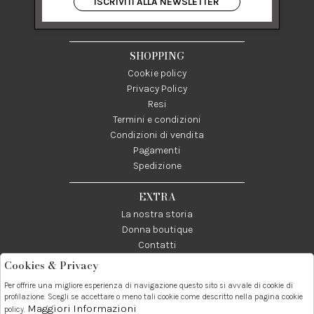
ISCRIVITI ALLA NEWSLETTER
84122 Salerno Italia
P IVA 03024950655
SHOPPING
Cookie policy
Privacy Policy
Resi
Termini e condizioni
Condizioni di vendita
Pagamenti
Spedizione
EXTRA
La nostra storia
Donna boutique
Contatti
Cookies & Privacy
Telefono:
Whatsapp:
Contatti:
Per offrire una migliore esperienza di navigazione questo sito si avvale di cookie di
089237858
3338855601
info@donna1981.it
profilazione. Scegli se accettare o meno tali cookie come descritto nella pagina cookie
Maggiori Informazioni
policy.