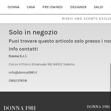
DONNA
CASA
PRE-OWNED
DESIGNER
SALDI
RICEVI UNO SCONTO ESCLUS
Solo in negozio
Puoi trovare questo articolo solo presso i no
Info contatti
Donna S.r.l.
Corso Vittorio Emanuele 182 84122 Salerno
info@donna1981.it
089237858
DONNA 1981
DONNA 1981