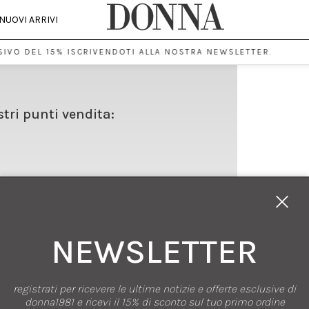
NUOVI ARRIVI
IVO DEL 15% ISCRIVENDOTI ALLA NOSTRA NEWSLETTER.
stri punti vendita:
NEWSLETTER
registrati per ricevere le ultime notizie e offerte esclusive di
SHOPPING
donna1981 e ricevi il 15% di sconto sul tuo primo ordine