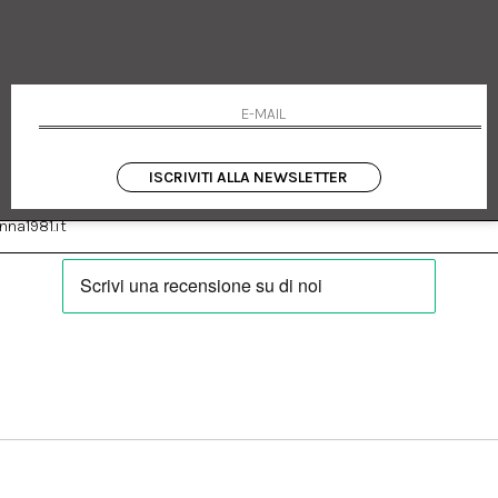
 Emanuele 182
Cookie policy
talia
Privacy Policy
0655
Resi
Termini e condizioni
Condizioni di vendita
Pagamenti
Spedizione
ISCRIVITI ALLA NEWSLETTER
:
Facebook
Instagram
na1981.it