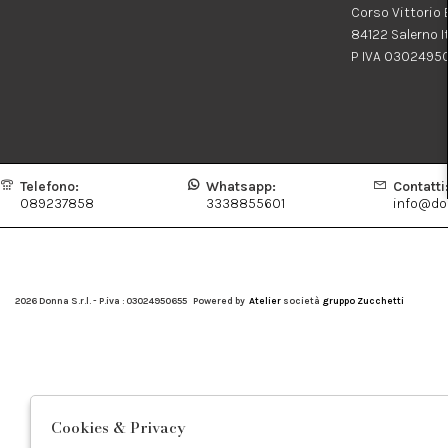
Corso Vittorio
84122 Salerno I
P IVA 0302495
Telefono:
Whatsapp:
Contatti
089237858
3338855601
info@don
2026 Donna S.r.l. - P.iva : 03024950655 Powered by
Atelier
società
gruppo Zucchetti
Cookies & Privacy