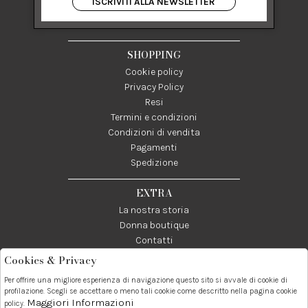
ISCRIVITI ALLA NEWSLETTER
84122 Salerno Italia
P IVA 03024950655
SHOPPING
Cookie policy
Privacy Policy
Resi
Termini e condizioni
Condizioni di vendita
Pagamenti
Spedizione
EXTRA
La nostra storia
Donna boutique
Contatti
Cookies & Privacy
Telefono:
Whatsapp:
Contatti:
Per offrire una migliore esperienza di navigazione questo sito si avvale di cookie di
089237858
3338855601
info@donna1981.it
profilazione. Scegli se accettare o meno tali cookie come descritto nella pagina cookie
Maggiori Informazioni
policy.