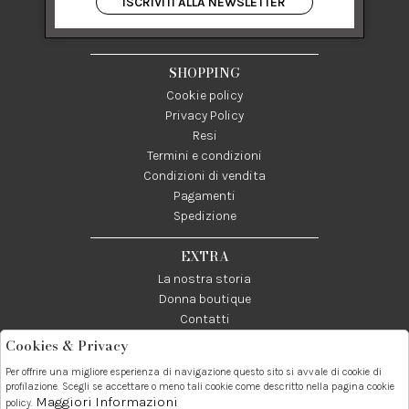
ISCRIVITI ALLA NEWSLETTER
84122 Salerno Italia
P IVA 03024950655
SHOPPING
Cookie policy
Privacy Policy
Resi
Termini e condizioni
Condizioni di vendita
Pagamenti
Spedizione
EXTRA
La nostra storia
Donna boutique
Contatti
Cookies & Privacy
Telefono:
Whatsapp:
Contatti:
Per offrire una migliore esperienza di navigazione questo sito si avvale di cookie di
089237858
3338855601
info@donna1981.it
profilazione. Scegli se accettare o meno tali cookie come descritto nella pagina cookie
Maggiori Informazioni
policy.