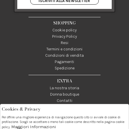
ISCRIVITI ALLA NEWSLETTER
84122 Salerno Italia
P IVA 03024950655
SHOPPING
Cookie policy
Privacy Policy
Resi
Termini e condizioni
Condizioni di vendita
Pagamenti
Spedizione
EXTRA
La nostra storia
Donna boutique
Contatti
Cookies & Privacy
Telefono:
Whatsapp:
Contatti:
Per offrire una migliore esperienza di navigazione questo sito si avvale di cookie di
089237858
3338855601
info@donna1981.it
profilazione. Scegli se accettare o meno tali cookie come descritto nella pagina cookie
Maggiori Informazioni
policy.