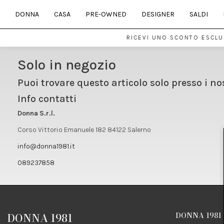
DONNA
CASA
PRE-OWNED
DESIGNER
SALDI
RICEVI UNO SCONTO ESCLUS
Solo in negozio
Puoi trovare questo articolo solo presso i no
Info contatti
Donna S.r.l.
Corso Vittorio Emanuele 182 84122 Salerno
info@donna1981.it
089237858
DONNA 1981
DONNA 1981