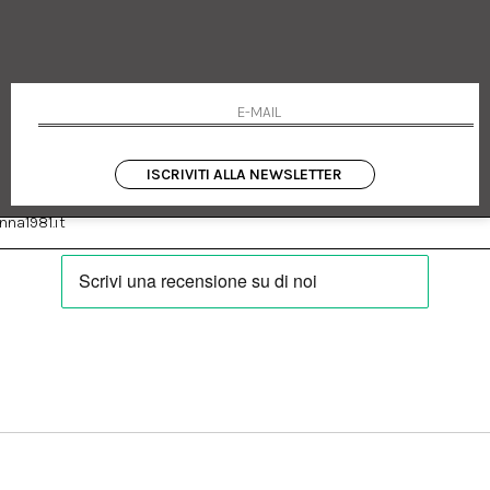
 Emanuele 182
Cookie policy
talia
Privacy Policy
0655
Resi
Termini e condizioni
Condizioni di vendita
Pagamenti
Spedizione
ISCRIVITI ALLA NEWSLETTER
:
Facebook
Instagram
na1981.it