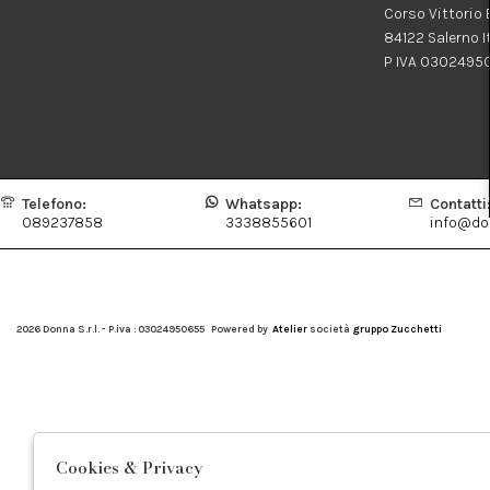
Corso Vittorio
84122 Salerno I
P IVA 0302495
Telefono:
Whatsapp:
Contatti
089237858
3338855601
info@don
2026 Donna S.r.l. - P.iva : 03024950655 Powered by
Atelier
società
gruppo Zucchetti
Cookies & Privacy