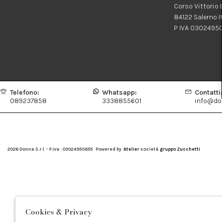
Corso Vittorio
84122 Salerno I
P IVA 0302495
Telefono:
Whatsapp:
Contatti
089237858
3338855601
info@don
2026 Donna S.r.l. - P.iva : 03024950655 Powered by
Atelier
società
gruppo Zucchetti
Cookies & Privacy