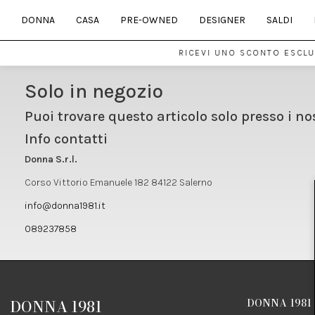
DONNA
CASA
PRE-OWNED
DESIGNER
SALDI
RICEVI UNO SCONTO ESCLUS
Solo in negozio
Puoi trovare questo articolo solo presso i no
Info contatti
Donna S.r.l.
Corso Vittorio Emanuele 182 84122 Salerno
info@donna1981.it
089237858
DONNA 1981
DONNA 1981