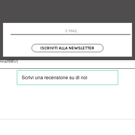
 Emanuele 182
Cookie policy
talia
Privacy Policy
0655
Resi
Termini e condizioni
Condizioni di vendita
Pagamenti
Spedizione
ISCRIVITI ALLA NEWSLETTER
:
Facebook
Instagram
na1981.it