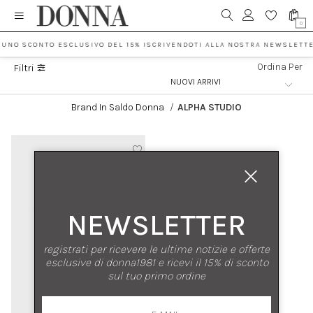
0
 UNO SCONTO ESCLUSIVO DEL 15% ISCRIVENDOTI ALLA NOSTRA NEWSLETTE
Ordina Per
Filtri
Brand In Saldo Donna
/
ALPHA STUDIO
NEWSLETTER
registrati per ricevere le ultime notizie e offerte
esclusive di donna1981 e ricevi il 15% di sconto
sul tuo primo ordine
nuovi arrivi
saldi