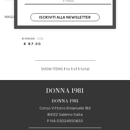
ALPHA STUDIO
MAGLIA SCOLLO A BARCA IN CREPE
ISCRIVITI ALLA NEWSLETTER
DI COTONE
44 46
€ 174.00
-50%
€ 87.00
SHOW ITEMS
1
to
1
of
1
total
DONNA 1981
DONNA 1981
Corso Vittorio Emanuele 182
84122 Salerno Italia
P IVA 03024950655