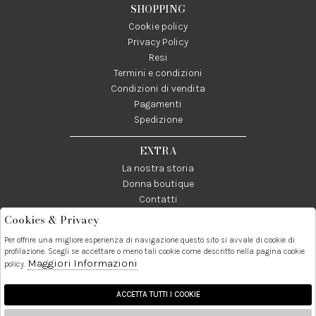
SHOPPING
Cookie policy
Privacy Policy
Resi
Termini e condizioni
Condizioni di vendita
Pagamenti
Spedizione
EXTRA
La nostra storia
Donna boutique
Contatti
Cookies & Privacy
Telefono:
Whatsapp:
Contatti:
Per offrire una migliore esperienza di navigazione questo sito si avvale di cookie di
089237858
3338855601
info@donna1981.it
profilazione. Scegli se accettare o meno tali cookie come descritto nella pagina cookie
Maggiori Informazioni
policy.
Facebook
Instagram
Pinterest
Linkedin
ACCETTA TUTTI I COOKIE