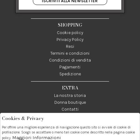
ISCRIVITI ALLA NEWSLETTER
84122 Salerno Italia
P IVA 03024950655
SHOPPING
Cookie policy
Privacy Policy
Resi
Termini e condizioni
Condizioni di vendita
Pagamenti
Spedizione
EXTRA
La nostra storia
Donna boutique
Contatti
Cookies & Privacy
Telefono:
Whatsapp:
Contatti:
Per offrire una migliore esperienza di navigazione questo sito si avvale di cookie di
089237858
3338855601
info@donna1981.it
profilazione. Scegli se accettare o meno tali cookie come descritto nella pagina cookie
Maggiori Informazioni
policy.