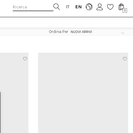
IT
EN
0
Ordina Per