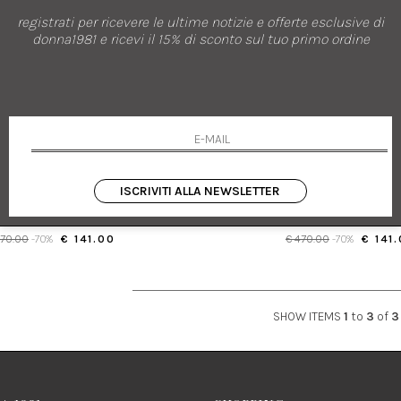
registrati per ricevere le ultime notizie e offerte esclusive di
donna1981 e ricevi il 15% di sconto sul tuo primo ordine
nuovi arrivi
saldi
AMBLEME
AMBLEME
SCETTE INCROCIATE IN SATIN DI SETA
SALDALI CON FASCETTE INCROCIATE 
ISCRIVITI ALLA NEWSLETTER
39
41
470.00
-70%
€ 141.00
€ 470.00
-70%
€ 141
SHOW ITEMS
1
to
3
of
3