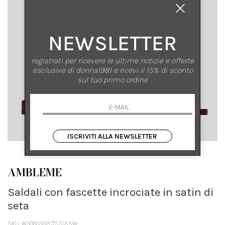
NEWSLETTER
registrati per ricevere le ultime notizie e offerte
esclusive di donna1981 e ricevi il 15% di sconto
sul tuo primo ordine
ISCRIVITI ALLA NEWSLETTER
AMBLEME
Saldali con fascette incrociate in satin di
seta
SKU: W3000302CTSS13SW