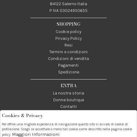
84122 Salerno Italia
P IVA 03024950655
SHOPPING
Cookie policy
Privacy Policy
Resi
Termini e condizioni
Condizioni di vendita
Pagamenti
Spedizione
EXTRA
La nostra storia
Donna boutique
Contatti
Cookies & Privacy
Telefono:
Whatsapp:
Contatti:
Per offrire una migliore esperienza di navigazione questo sito si avvale di cookie di
089237858
3338855601
info@donna1981.it
profilazione. Scegli se accettare o meno tali cookie come descritto nella pagina cookie
Maggiori Informazioni
policy.