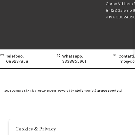
Corso Vittorio
84122 Salerno I
P IVA 0302495
Telefono:
Whatsapp:
Contatti
089237858
3338855601
info@don
2026 Donna S.r.l. - P.iva : 03024950655 Powered by
Atelier
società
gruppo Zucchetti
Cookies & Privacy