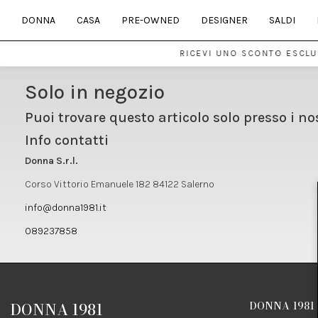
DONNA
CASA
PRE-OWNED
DESIGNER
SALDI
RICEVI UNO SCONTO ESCLUS
Solo in negozio
Puoi trovare questo articolo solo presso i no
Info contatti
Donna S.r.l.
Corso Vittorio Emanuele 182 84122 Salerno
info@donna1981.it
089237858
DONNA 1981
DONNA 1981