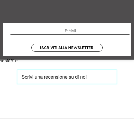
 Emanuele 182
Cookie policy
talia
Privacy Policy
0655
Resi
Termini e condizioni
Condizioni di vendita
Pagamenti
Spedizione
ISCRIVITI ALLA NEWSLETTER
:
Facebook
Instagram
na1981.it