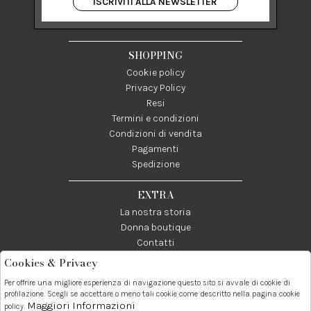
ISCRIVITI ALLA NEWSLETTER
84122 Salerno Italia
P IVA 03024950655
SHOPPING
Cookie policy
Privacy Policy
Resi
Termini e condizioni
Condizioni di vendita
Pagamenti
Spedizione
EXTRA
La nostra storia
Donna boutique
Contatti
Cookies & Privacy
Telefono:
Whatsapp:
Contatti:
Per offrire una migliore esperienza di navigazione questo sito si avvale di cookie di
089237858
3338855601
info@donna1981.it
profilazione. Scegli se accettare o meno tali cookie come descritto nella pagina cookie
Maggiori Informazioni
policy.