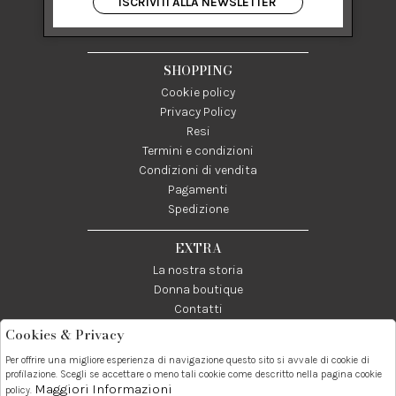
ISCRIVITI ALLA NEWSLETTER
84122 Salerno Italia
P IVA 03024950655
SHOPPING
Cookie policy
Privacy Policy
Resi
Termini e condizioni
Condizioni di vendita
Pagamenti
Spedizione
EXTRA
La nostra storia
Donna boutique
Contatti
Cookies & Privacy
Telefono:
Whatsapp:
Contatti:
Per offrire una migliore esperienza di navigazione questo sito si avvale di cookie di
089237858
3338855601
info@donna1981.it
profilazione. Scegli se accettare o meno tali cookie come descritto nella pagina cookie
Maggiori Informazioni
policy.