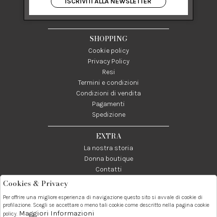
ISCRIVITI ALLA NEWSLETTER
84122 Salerno Italia
P IVA 03024950655
SHOPPING
Cookie policy
Privacy Policy
Resi
Termini e condizioni
Condizioni di vendita
Pagamenti
Spedizione
EXTRA
La nostra storia
Donna boutique
Contatti
Cookies & Privacy
Telefono:
Whatsapp:
Contatti:
Per offrire una migliore esperienza di navigazione questo sito si avvale di cookie di
089237858
3338855601
info@donna1981.it
profilazione. Scegli se accettare o meno tali cookie come descritto nella pagina cookie
Maggiori Informazioni
policy.