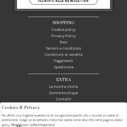
ISCRIVITI ALLA NEWSLETTER
84122 Salerno Italia
P IVA 03024950655
SHOPPING
Cookie policy
Privacy Policy
Resi
Termini e condizioni
Condizioni di vendita
Pagamenti
Spedizione
EXTRA
La nostra storia
Donna boutique
Contatti
Cookies & Privacy
Telefono:
Whatsapp:
Contatti:
Per offrire una migliore esperienza di navigazione questo sito si avvale di cookie di
089237858
3338855601
info@donna1981.it
profilazione. Scegli se accettare o meno tali cookie come descritto nella pagina cookie
Maggiori Informazioni
policy.