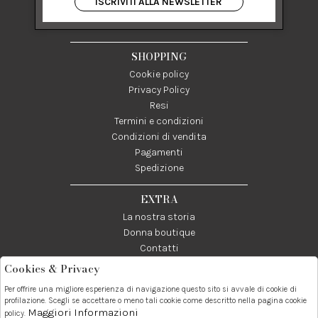
ISCRIVITI ALLA NEWSLETTER
84122 Salerno Italia
P IVA 03024950655
SHOPPING
Cookie policy
Privacy Policy
Resi
Termini e condizioni
Condizioni di vendita
Pagamenti
Spedizione
EXTRA
La nostra storia
Donna boutique
Contatti
Cookies & Privacy
Telefono:
Whatsapp:
Contatti:
Per offrire una migliore esperienza di navigazione questo sito si avvale di cookie di
089237858
3338855601
info@donna1981.it
profilazione. Scegli se accettare o meno tali cookie come descritto nella pagina cookie
Maggiori Informazioni
policy.