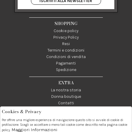
ISCRIVITI ALLA NEWSLETTER
84122 Salerno Italia
P IVA 03024950655
SHOPPING
Cookie policy
Privacy Policy
Resi
Termini e condizioni
Condizioni di vendita
Pagamenti
Spedizione
EXTRA
La nostra storia
Donna boutique
Contatti
Cookies & Privacy
Telefono:
Whatsapp:
Contatti:
Per offrire una migliore esperienza di navigazione questo sito si avvale di cookie di
089237858
3338855601
info@donna1981.it
profilazione. Scegli se accettare o meno tali cookie come descritto nella pagina cookie
Maggiori Informazioni
policy.