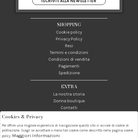
ISCRIVITI ALLA NEWSLETTER
84122 Salerno Italia
P IVA 03024950655
SHOPPING
Cookie policy
Privacy Policy
Resi
Termini e condizioni
Condizioni di vendita
Pagamenti
Spedizione
EXTRA
La nostra storia
Donna boutique
Contatti
Cookies & Privacy
Telefono:
Whatsapp:
Contatti:
Per offrire una migliore esperienza di navigazione questo sito si avvale di cookie di
089237858
3338855601
info@donna1981.it
profilazione. Scegli se accettare o meno tali cookie come descritto nella pagina cookie
Maggiori Informazioni
policy.