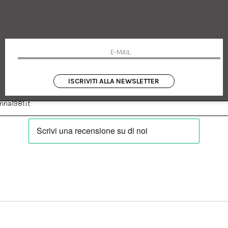
 Emanuele 182
Cookie policy
talia
Privacy Policy
0655
Resi
Termini e condizioni
Condizioni di vendita
Pagamenti
Spedizione
ISCRIVITI ALLA NEWSLETTER
:
Facebook
Instagram
na1981.it