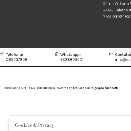
Corso Vittorio
84122 Salerno I
P IVA 0302495
Telefono:
Whatsapp:
Contatti
089237858
3338855601
info@don
2026 Donna S.r.l. - P.iva : 03024950655 Powered by
Atelier
società
gruppo Zucchetti
Cookies & Privacy