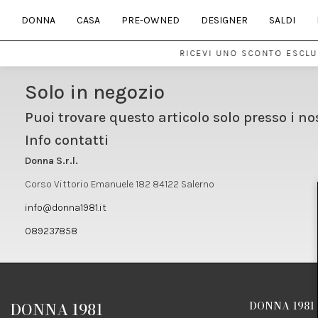
DONNA
CASA
PRE-OWNED
DESIGNER
SALDI
RICEVI UNO SCONTO ESCLUS
Solo in negozio
Puoi trovare questo articolo solo presso i no
Info contatti
Donna S.r.l.
Corso Vittorio Emanuele 182 84122 Salerno
info@donna1981.it
089237858
DONNA 1981
DONNA 1981