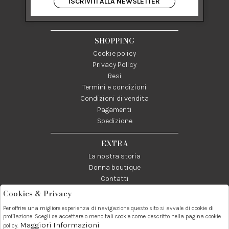
ISCRIVITI ALLA NEWSLETTER
84122 Salerno Italia
P IVA 03024950655
SHOPPING
Cookie policy
Privacy Policy
Resi
Termini e condizioni
Condizioni di vendita
Pagamenti
Spedizione
EXTRA
La nostra storia
Donna boutique
Contatti
Cookies & Privacy
Telefono:
Whatsapp:
Contatti:
Per offrire una migliore esperienza di navigazione questo sito si avvale di cookie di
089237858
3338855601
info@donna1981.it
profilazione. Scegli se accettare o meno tali cookie come descritto nella pagina cookie
Maggiori Informazioni
policy.