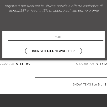
registrati per ricevere le ultime notizie e offerte esclusive di
donna1981 e ricevi il 15% di sconto sul tuo primo ordine
nuovi arrivi
saldi
AMBLEME
AMBLEME
SCETTE INCROCIATE IN SATIN DI SETA
SALDALI CON FASCETTE INCROCIATE 
ISCRIVITI ALLA NEWSLETTER
39
41
470.00
-70%
€ 141.00
€ 470.00
-70%
€ 141
SHOW ITEMS
1
to
3
of
3