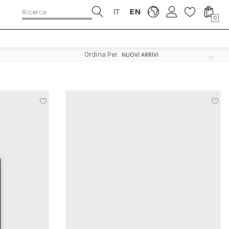
IT
EN
0
Ordina Per