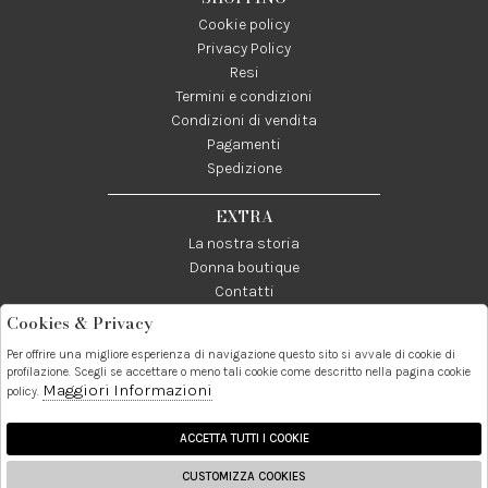
Cookie policy
Privacy Policy
Resi
Termini e condizioni
Condizioni di vendita
Pagamenti
Spedizione
EXTRA
La nostra storia
Donna boutique
Contatti
Cookies & Privacy
Telefono:
Whatsapp:
Contatti:
Per offrire una migliore esperienza di navigazione questo sito si avvale di cookie di
089237858
3338855601
info@donna1981.it
profilazione. Scegli se accettare o meno tali cookie come descritto nella pagina cookie
Maggiori Informazioni
policy.
Facebook
Instagram
Pinterest
Linkedin
ACCETTA TUTTI I COOKIE
CUSTOMIZZA COOKIES