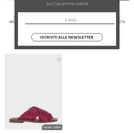
sul tuo primo ordine
AMBLEME
AMBLEME
SALDALI CON FASCETTE
SALDALI CON FASCETTE
INCROCIATE IN SATIN DI SETA
INCROCIATE IN SATIN DI SETA
39
41
ISCRIVITI ALLA NEWSLETTER
€ 470.00
-70%
€ 470.00
-70%
€ 141.00
€ 141.00
nuovi arrivi
saldi