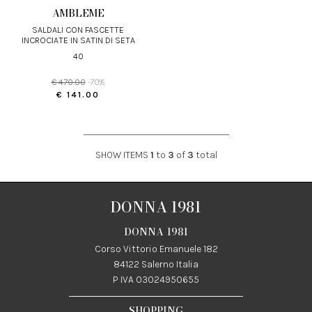
AMBLEME
SALDALI CON FASCETTE
INCROCIATE IN SATIN DI SETA
40
€ 470.00
-70%
€ 141.00
SHOW ITEMS
1
to
3
of
3
total
DONNA 1981
DONNA 1981
Corso Vittorio Emanuele 182
84122 Salerno Italia
P IVA 03024950655
SHOPPING