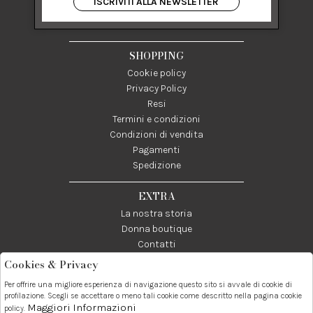
ISCRIVITI ALLA NEWSLETTER
84122 Salerno Italia
P IVA 03024950655
SHOPPING
Cookie policy
Privacy Policy
Resi
Termini e condizioni
Condizioni di vendita
Pagamenti
Spedizione
EXTRA
La nostra storia
Donna boutique
Contatti
Cookies & Privacy
Telefono:
Whatsapp:
Contatti:
Per offrire una migliore esperienza di navigazione questo sito si avvale di cookie di
089237858
3338855601
info@donna1981.it
profilazione. Scegli se accettare o meno tali cookie come descritto nella pagina cookie
Maggiori Informazioni
policy.